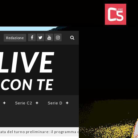
Redazione
Serie C2
Serie D
ta del turno preliminare: il programma completo
07/08/2026
Serie A Tesy