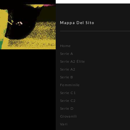
Mappa Del Sito
Home
Serie A
Serie A2 Élite
Serie A2
Serie B
Femminile
Serie C1
Serie C2
Serie D
Giovanili
Vari