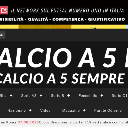
ti
lite
Serie A2
Serie B
Femminile
Serie C1
Nazionale
Video
Magazine
Partite Odierne
n Roma
07/08/2026
Coppa Divisione, si parte il 19 settembre con l'anda