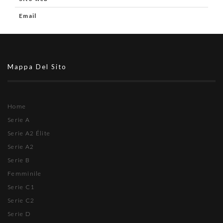
Email
Mappa Del Sito
Home
Serie A
Serie A2 Élite
Serie A2
Serie B
Femminile
Serie C1
Serie C2
Serie D