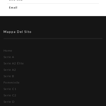
Email
Mappa Del Sito
Home
Serie A
Serie A2 Élite
Serie A2
Serie B
Femminile
Serie C1
Serie C2
Serie D