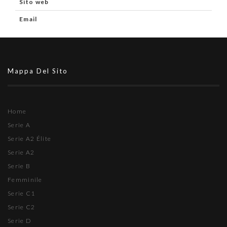
Sito web
Email
Mappa Del Sito
Home
Serie A
Serie A2 Élite
Serie A2
Serie B
Femminile
Serie C1
Serie C2
Serie D