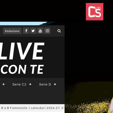
Redazione
Serie C2
Serie D
B e B Femminile: i calendari 2026-27. Il 20 agosto la presentazione della