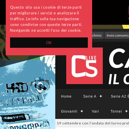
Questo sito usa i cookie di terze parti
per migliorare i servizi e analizzare il
traffico. Le info sulla tua navigazione
sono condivise con queste terze parti.
Navigando ne accetti l'uso dei cookie.
Accedi
Archivio
Invio comunica
OK
Home
Serie A
Serie A2 É
Giovanili
Vari
Tornei
26
Coppa Divisione, si parte il 19 settembre con l'andata del turno prel