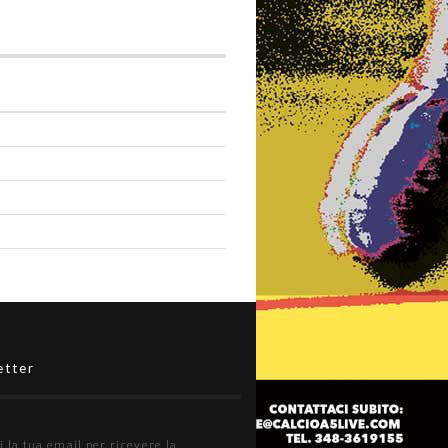
etter
i la tua email per ricevere la