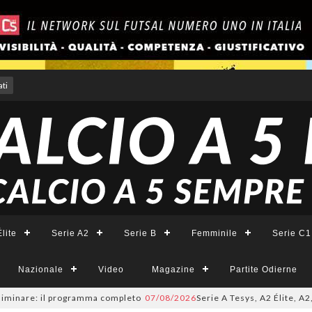
ti
lite
Serie A2
Serie B
Femminile
Serie C1
Nazionale
Video
Magazine
Partite Odierne
iminare: il programma completo
07/08/2026
Serie A Tesys, A2 Élite, A2, 