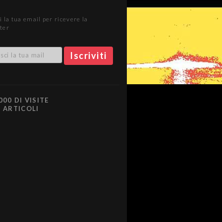
i la tua email per ricevere la
ter
000 DI VISITE
0 ARTICOLI