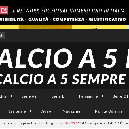
ti
lite
Serie A2
Serie B
Femminile
Serie C1
Nazionale
Video
Magazine
Partite Odierne
 arriva in prestito dal Braga
05/08/2026
CDM nel girone B di A2 Élite, Fo