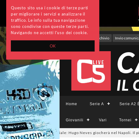
Questo sito usa i cookie di terze parti
per migliorare i servizi e analizzare il
traffico. Le info sulla tua navigazione
sono condivise con queste terze parti.
Navigando ne accetti l'uso dei cookie.
Accedi
Archivio
Invio comunica
OK
Home
Serie A
Serie A2 É
Giovanili
Vari
Tornei
6
#futsalmercato, ora è ufficiale: Hugo Neves giocherà nel Napoli. Il pivot