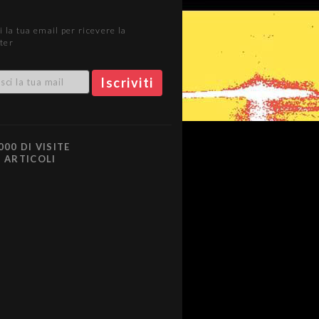
i la tua email per ricevere la
ter
000 DI VISITE
0 ARTICOLI