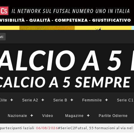
ti
lite
Serie A2
Serie B
Femminile
Serie C1
Nazionale
Video
Magazine
Partite Odierne
ecipanti laziali
06/08/2026
#SerieC2Futsal, 55 formazioni al via nel Lazi