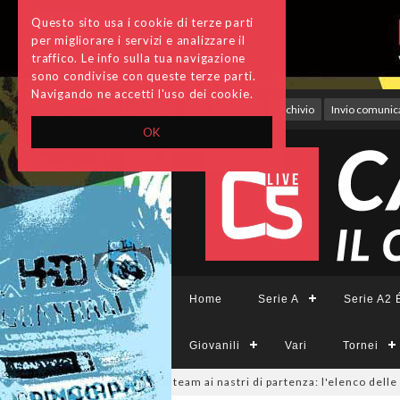
Questo sito usa i cookie di terze parti
per migliorare i servizi e analizzare il
traffico. Le info sulla tua navigazione
sono condivise con queste terze parti.
Navigando ne accetti l'uso dei cookie.
Accedi
Archivio
Invio comunica
OK
Home
Serie A
Serie A2 É
Giovanili
Vari
Tornei
erieCFemminile, sono 14 i team ai nastri di partenza: l'elenco delle part