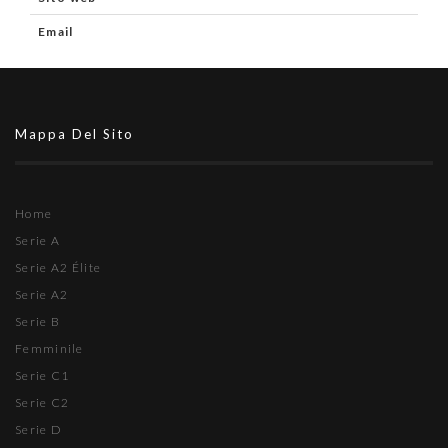
Email
Mappa Del Sito
Home
Serie A
Serie A2 Élite
Serie A2
Serie B
Femminile
Serie C1
Serie C2
Serie D