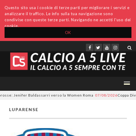
Questo sito usa i cookie di terze parti per migliorare i servizi e
analizzare il traffico. Le info sulla tua navigazione sono
condivise con queste terze parti. Navigando ne accetti l'uso dei
cookie.
OK
Accedi
Archivio
Invio comunicati
Redazione
orosse: Jenifer Baldassarri verso la Women Roma
07/08/2026
Coppa Divis
LUPARENSE