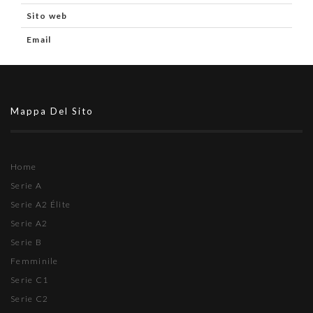
Sito web
Email
Mappa Del Sito
Home
Serie A
Serie A2 Élite
Serie A2
Serie B
Femminile
Serie C1
Serie C2