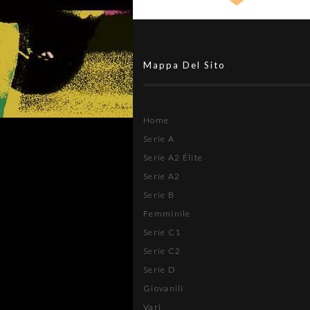
Mappa Del Sito
Home
Serie A
Serie A2 Élite
Serie A2
Serie B
Femminile
Serie C1
Serie C2
Serie D
Giovanili
Vari