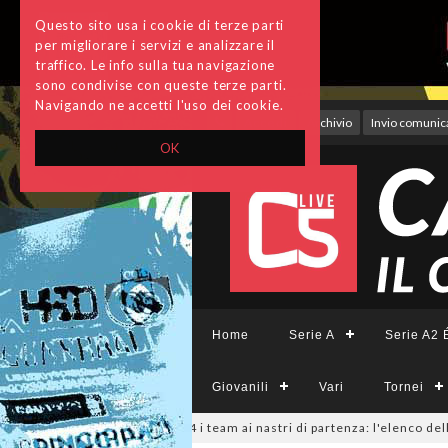
Questo sito usa i cookie di terze parti
per migliorare i servizi e analizzare il
traffico. Le info sulla tua navigazione
sono condivise con queste terze parti.
Navigando ne accetti l'uso dei cookie.
Accedi
Archivio
Invio comunica
OK
Home
Serie A
Serie A2 É
Giovanili
Vari
Tornei
6
#SerieCFemminile, sono 14 i team ai nastri di partenza: l'elenco delle pa