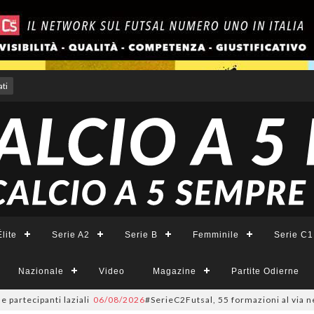
ti
lite
Serie A2
Serie B
Femminile
Serie C1
Nazionale
Video
Magazine
Partite Odierne
rtecipanti laziali
06/08/2026
#SerieC2Futsal, 55 formazioni al via nel La