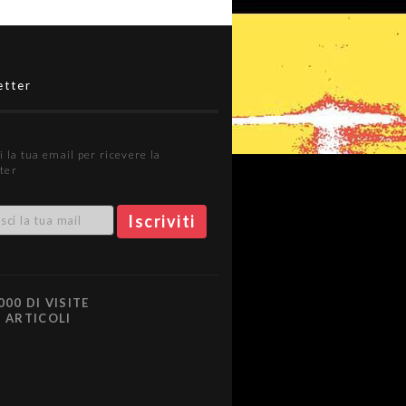
etter
i la tua email per ricevere la
ter
000 DI VISITE
0 ARTICOLI