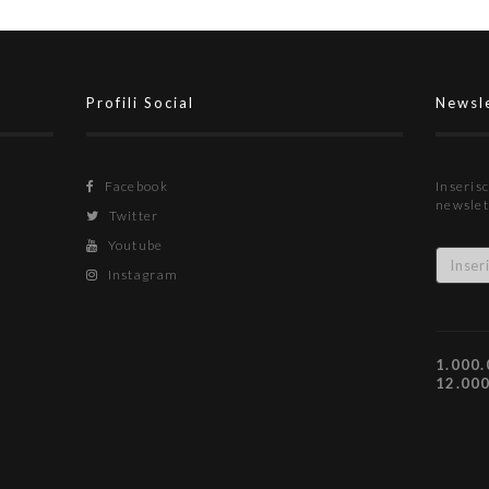
Profili Social
Newsl
Facebook
Inserisc
newslet
Twitter
Youtube
Instagram
1.000.
12.00