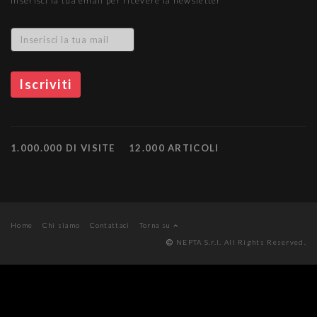
Inserisci la tua email per ricevere la newsletter
1.000.000 DI VISITE
12.000 ARTICOLI
Home
Chi siamo
Contattaci
Torna su
NEPTA S.r.l. All Rights Reserved.