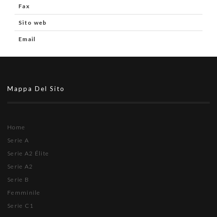
Fax
Sito web
Email
Mappa Del Sito
Home
Serie A
Serie A2 Élite
Serie A2
Serie B
Femminile
Serie C1