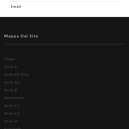
Email
Mappa Del Sito
Home
Serie A
Serie A2 Élite
Serie A2
Serie B
Femminile
Serie C1
Serie C2
Serie D
Giovanili