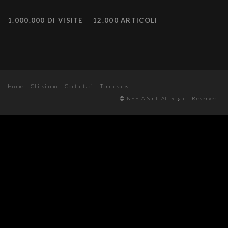
1.000.000 DI VISITE
12.000 ARTICOLI
Home
Chi siamo
Contattaci
Torna su
NEPTA S.r.l. All Rights Reserved.