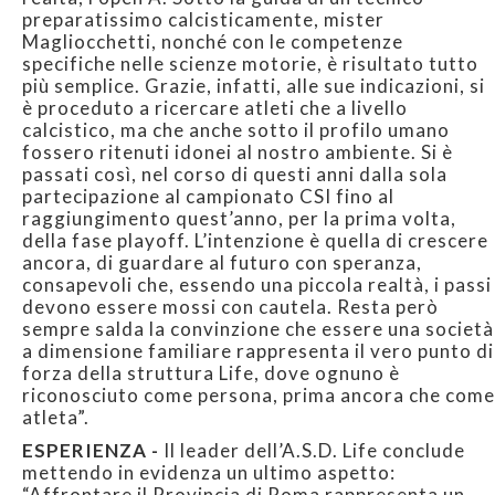
preparatissimo calcisticamente, mister
Magliocchetti, nonché con le competenze
specifiche nelle scienze motorie, è risultato tutto
più semplice. Grazie, infatti, alle sue indicazioni, si
è proceduto a ricercare atleti che a livello
calcistico, ma che anche sotto il profilo umano
fossero ritenuti idonei al nostro ambiente. Si è
passati così, nel corso di questi anni dalla sola
partecipazione al campionato CSI fino al
raggiungimento quest’anno, per la prima volta,
della fase playoff. L’intenzione è quella di crescere
ancora, di guardare al futuro con speranza,
consapevoli che, essendo una piccola realtà, i passi
devono essere mossi con cautela. Resta però
sempre salda la convinzione che essere una società
a dimensione familiare rappresenta il vero punto di
forza della struttura Life, dove ognuno è
riconosciuto come persona, prima ancora che come
atleta”.
ESPERIENZA -
Il leader dell’A.S.D. Life conclude
mettendo in evidenza un ultimo aspetto:
“Affrontare il Provincia di Roma rappresenta un