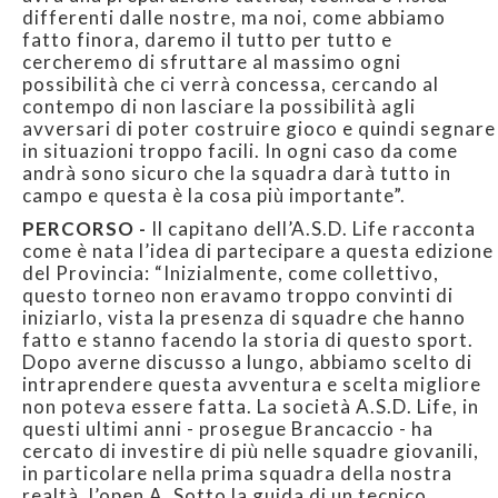
differenti dalle nostre, ma noi, come abbiamo
fatto finora, daremo il tutto per tutto e
cercheremo di sfruttare al massimo ogni
possibilità che ci verrà concessa, cercando al
contempo di non lasciare la possibilità agli
avversari di poter costruire gioco e quindi segnare
in situazioni troppo facili. In ogni caso da come
andrà sono sicuro che la squadra darà tutto in
campo e questa è la cosa più importante”.
PERCORSO -
Il capitano dell’A.S.D. Life racconta
come è nata l’idea di partecipare a questa edizione
del Provincia: “Inizialmente, come collettivo,
questo torneo non eravamo troppo convinti di
iniziarlo, vista la presenza di squadre che hanno
fatto e stanno facendo la storia di questo sport.
Dopo averne discusso a lungo, abbiamo scelto di
intraprendere questa avventura e scelta migliore
non poteva essere fatta. La società A.S.D. Life, in
questi ultimi anni - prosegue Brancaccio - ha
cercato di investire di più nelle squadre giovanili,
in particolare nella prima squadra della nostra
realtà, l’open A. Sotto la guida di un tecnico