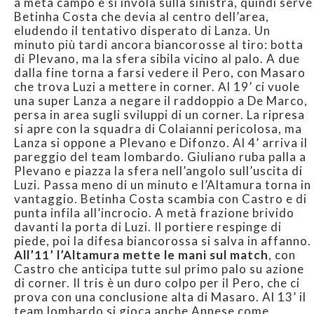
a metà campo e si invola sulla sinistra, quindi serve
Betinha Costa che devia al centro dell’area,
eludendo il tentativo disperato di Lanza. Un
minuto più tardi ancora biancorosse al tiro: botta
di Plevano, ma la sfera sibila vicino al palo. A due
dalla fine torna a farsi vedere il Pero, con Masaro
che trova Luzi a mettere in corner. Al 19’ ci vuole
una super Lanza a negare il raddoppio a De Marco,
persa in area sugli sviluppi di un corner. La ripresa
si apre con la squadra di Colaianni pericolosa, ma
Lanza si oppone a Plevano e Difonzo. Al 4’ arriva il
pareggio del team lombardo. Giuliano ruba palla a
Plevano e piazza la sfera nell’angolo sull’uscita di
Luzi. Passa meno di un minuto e l’Altamura torna in
vantaggio. Betinha Costa scambia con Castro e di
punta infila all’incrocio. A metà frazione brivido
davanti la porta di Luzi. Il portiere respinge di
piede, poi la difesa biancorossa si salva in affanno.
All’11’ l’Altamura mette le mani sul match
, con
Castro che anticipa tutte sul primo palo su azione
di corner. Il tris è un duro colpo per il Pero, che ci
prova con una conclusione alta di Masaro. Al 13’ il
team lombardo si gioca anche Annese come