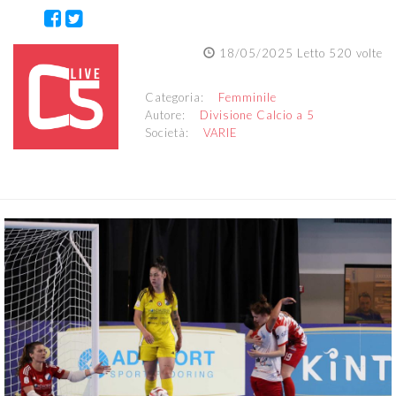
18/05/2025 Letto 520 volte
Categoria:
Femminile
Autore:
Divisione Calcio a 5
Società:
VARIE