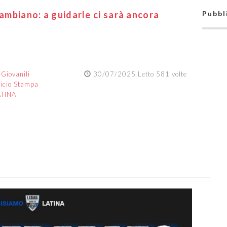
cambiano: a guidarle ci sarà ancora
Pubbl
:
Giovanili
30/07/2025 Letto 581 volte
ficio Stampa
ATINA