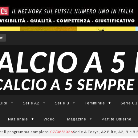
ti
lite
Serie A2
Serie B
Femminile
Serie C1
Nazionale
Video
Magazine
Partite Odierne
programma completo
07/08/2026
Serie A Tesys, A2 Élite, A2, B e B Femmini