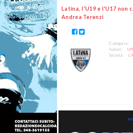
Latina, l'U19 e l'U17 non 
Andrea Terenzi
Categoria
Autore:
Uf
Società:
L