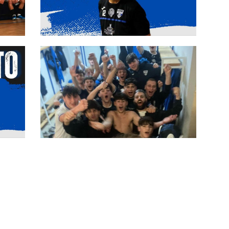
al
Latina, ancora una conferma nello
staff: Aversa prosegue il suo
percorso nel club
Trionfo Latina nel Monday Night:
l'Under 19 si impone 6-2 nel derby