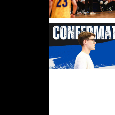
Latina, tre ragazzi protagonisti 
TDR. Landucci: "Ci ripaga del
lavoro quotidiano"
Latina, Latorre spegne le
candeline. E riceve la panchina