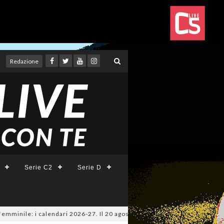
Redazione
Serie C2
Serie D
le: i calendari 2026-27. Il 20 agosto la presentazione della Serie A KIN