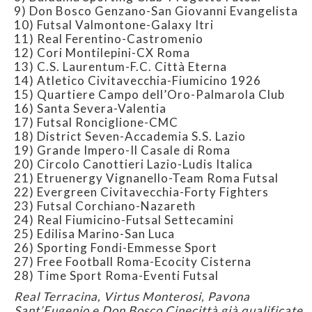
9) Don Bosco Genzano-San Giovanni Evangelista
10) Futsal Valmontone-Galaxy Itri
11) Real Ferentino-Castromenio
12) Cori Montilepini-CX Roma
13) C.S. Laurentum-F.C. Città Eterna
14) Atletico Civitavecchia-Fiumicino 1926
15) Quartiere Campo dell’Oro-Palmarola Club
16) Santa Severa-Valentia
17) Futsal Ronciglione-CMC
18) District Seven-Accademia S.S. Lazio
19) Grande Impero-Il Casale di Roma
20) Circolo Canottieri Lazio-Ludis Italica
21) Etruenergy Vignanello-Team Roma Futsal
22) Evergreen Civitavecchia-Forty Fighters
23) Futsal Corchiano-Nazareth
24) Real Fiumicino-Futsal Settecamini
25) Edilisa Marino-San Luca
26) Sporting Fondi-Emmesse Sport
27) Free Football Roma-Ecocity Cisterna
28) Time Sport Roma-Eventi Futsal
Real Terracina, Virtus Monterosi, Pavona
Sant’Eugenio e Don Bosco Cinecittà già qualificate