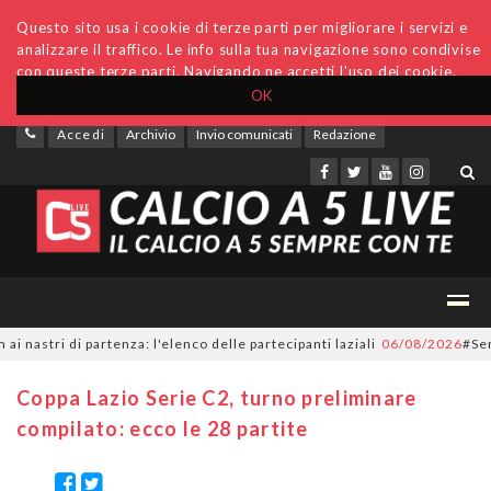
Questo sito usa i cookie di terze parti per migliorare i servizi e
analizzare il traffico. Le info sulla tua navigazione sono condivise
con queste terze parti. Navigando ne accetti l'uso dei cookie.
OK
Accedi
Archivio
Invio comunicati
Redazione
tri di partenza: l'elenco delle partecipanti laziali
06/08/2026
#SerieC2F
Coppa Lazio Serie C2, turno preliminare
compilato: ecco le 28 partite