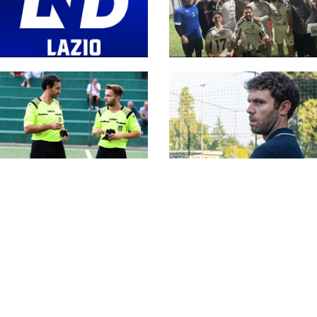
#SerieC2Futsal,
ripescaggi stagione
#SerieC2Futsal, 55
2026-27: la classifica
formazioni al via nel
completa
Lazio: la lista
completa delle
partecipanti
Giudice Sportivo,
#SerieC2Futsal, finali