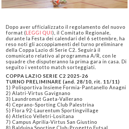
Dopo aver ufficializzato il regolamento del nuovo
format (
LEGGI QUI
), il Comitato Regionale,
durante la Festa dei calendari del 6 settembre, ha
reso noti gli accoppiamenti del turno preliminare
della Coppa Lazio di Serie C2. Seguirà il
comunicato relativo al programma A/R, con le
squadre che disputeranno la prima gara in casa. Di
seguito i ventotto match sorteggiati.
COPPA LAZIO SERIE C2 2025-26
TURNO PRELIMINARE (and. 28/10, rit. 11/11)
1) Polisportiva Insieme Formia-Pantanello Anagni
2) Alatri-Virtus Gavignano
3) Laundromat Gaeta-Vallerano
4) Ceprano-Sporting Club Palestrina
5) Flora 92-Laurentum Sportingvillage
6) Atletico Velletri-Lositana
7) Campus Aprilia-Virtus San Giustino
8) Balduina Sporting Club-Progetto Futsal