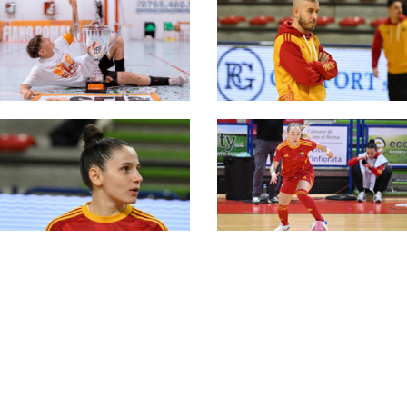
Nostalgia canaglia:
Bea Martin si
riallaccia gli scarpini?
Naturalmente con la
Women Roma
#futsalmercato, la
Women Roma opta
per la soluzione