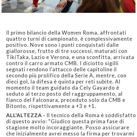
Il primo bilancio della Women Roma, affrontati
quattro turni di campionato, è complessivamente
positivo. Nove sono i punti conquistati dalle
giallorosse, frutto di tre successi, maturati con
TikiTaka, Lazio e Verona, e una sconfitta, arrivata
contro il carro armato CMB. I diciotto sigilli
segnati rendono l'attacco delle capitoline il
secondo più prolifico della Serie A, mentre, con
dieci gol, la difesa è quinta per reti subite. Al
momento il team guidato da Cely Gayardo è
seduto al terzo posto del raggruppamento, al
fianco del Falconara, preceduto solo da CMB e
Bitonto, rispettivamente a +3 e +1.
ALL'ALTEZZA -
Il tecnico della Roma è soddisfatto
di questo avvio: “Giudico questa prima fase di
stagione molto incoraggiante. Posso assicurare
che inizialmente avrei messo la firma per trovarmi