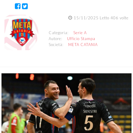
15/11/2025 Letto 406 volte
Categoria:
Serie A
Autore:
Ufficio Stampa
Società:
META CATANIA