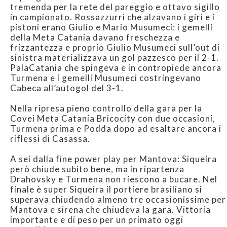
tremenda per la rete del pareggio e ottavo sigillo
in campionato. Rossazzurri che alzavano i giri e i
pistoni erano Giulio e Mario Musumeci: i gemelli
della Meta Catania davano freschezza e
frizzantezza e proprio Giulio Musumeci sull’out di
sinistra materializzava un gol pazzesco per il 2-1.
PalaCatania che spingeva e in contropiede ancora
Turmena e i gemelli Musumeci costringevano
Cabeca all’autogol del 3-1.
Nella ripresa pieno controllo della gara per la
Covei Meta Catania Bricocity con due occasioni,
Turmena prima e Podda dopo ad esaltare ancora i
riflessi di Casassa.
A sei dalla fine power play per Mantova: Siqueira
però chiude subito bene, ma in ripartenza
Drahovsky e Turmena non riescono a bucare. Nel
finale è super Siqueira il portiere brasiliano si
superava chiudendo almeno tre occasionissime per
Mantova e sirena che chiudeva la gara. Vittoria
importante e di peso per un primato oggi