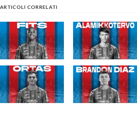
ARTICOLI CORRELATI
#futsalmercato, la
#futsalmercato, un
Meta Catania non ne
punto fermo della
vuole sapere di
nazionale finlandese