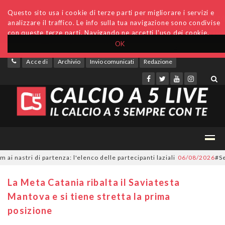
Questo sito usa i cookie di terze parti per migliorare i servizi e
analizzare il traffico. Le info sulla tua navigazione sono condivise
con queste terze parti. Navigando ne accetti l'uso dei cookie.
OK
Accedi
Archivio
Invio comunicati
Redazione
tri di partenza: l'elenco delle partecipanti laziali
06/08/2026
#SerieC2
La Meta Catania ribalta il Saviatesta
Mantova e si tiene stretta la prima
posizione