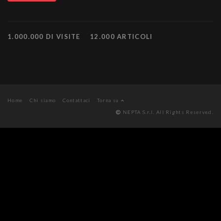
1.000.000 DI VISITE
12.000 ARTICOLI
Home
Chi siamo
Contattaci
Torna su
NEPTA S.r.l. All Rights Reserved.