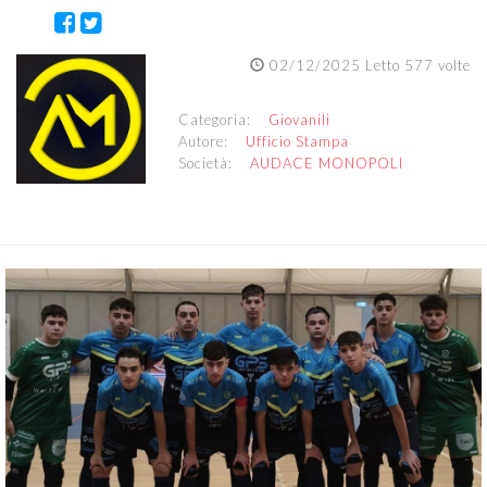
02/12/2025 Letto 577 volte
Categoria:
Giovanili
Autore:
Ufficio Stampa
Società:
AUDACE MONOPOLI