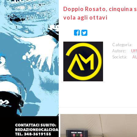
Doppio Rosato, cinquina 
vola agli ottavi
Categoria
Autore:
Uf
Società:
A