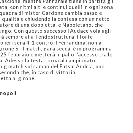
 Cascione, mentre Pannarale tiene in partita gli
ta, con ritmi alti e continui duelli in ogni zona
 squadra di mister Cardone cambia passo e
 qualità e chiudendo la contesa con un netto
utore di una doppietta, e Napoletano, che
llungo. Con questo successo l’Audace vola agli
erà sempre alla Tendostruttura il forte
o ieri sera 4-1 contro il Ferrandina, non a
 girone S. Il match, gara secca, è in programma
25 febbraio e metterà in palio l’accesso tra le
ia. Adesso la testa torna al campionato:
big match sul campo del Futsal Andria, uno
econda che, in caso di vittoria,
vetta al girone.
nopoli