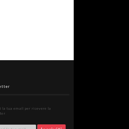
etter
i la tua email per ricevere la
ter