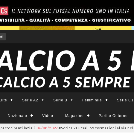
ti
lite
Serie A2
Serie B
Femminile
Serie C1
Nazionale
Video
Magazine
Partite Odierne
nti laziali
06/08/2026
#SerieC2Futsal, 55 formazioni al via nel Lazio: la