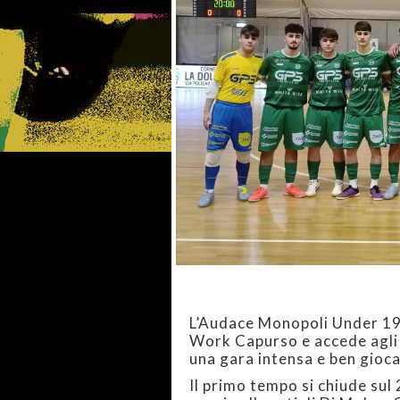
L’Audace Monopoli Under 19 
Work Capurso e accede agli ot
una gara intensa e ben gioca
Il primo tempo si chiude sul