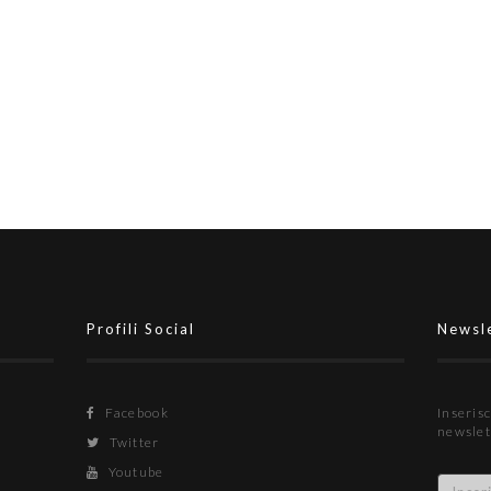
sa solo vincere
Profili Social
Newsl
Facebook
Inserisc
newslet
Twitter
Youtube