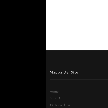
vincono senza subire gol
Mappa Del Sito
Home
Serie A
Serie A2 Élite