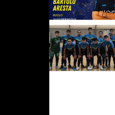
Audace Monopoli, Aresta
promosso: a lui la panchina
dell'U19. "L'obiettivo è costrui
un gruppo unito"
Giovanili Audace Monopoli, do
goleada: Under 19 e Under 17