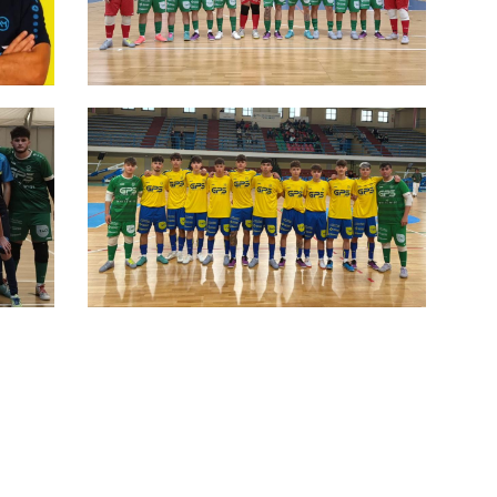
Audace Monopoli, ripartenza
maiuscola per l'U19: pokerissimo
sul CUS Foggia
re
ppia
Tripletta di Di Mola, 7bello in casa
della Just: l'Audace Monopoli U19