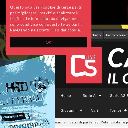
Questo sito usa i cookie di terze parti
per migliorare i servizi e analizzare il
traffico. Le info sulla tua navigazione
sono condivise con queste terze parti.
Navigando ne accetti l'uso dei cookie.
Accedi
Archivio
Invio comunica
OK
Home
Serie A
Serie A2 É
Giovanili
Vari
Tornei
mminile, sono 14 i team ai nastri di partenza: l'elenco delle partecipant