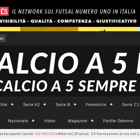
ti
lite
Serie A2
Serie B
Femminile
Serie C1
Nazionale
Video
Magazine
Partite Odierne
i laziali
06/08/2026
#SerieC2Futsal, 55 formazioni al via nel Lazio: la l