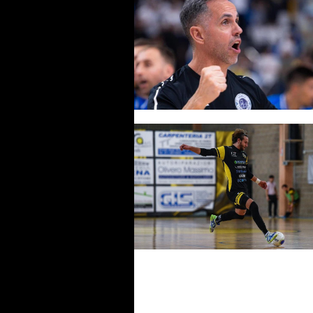
L84, sale a bordo un preparat
atletico dal curriculum
internazionale: è Harrison Mu