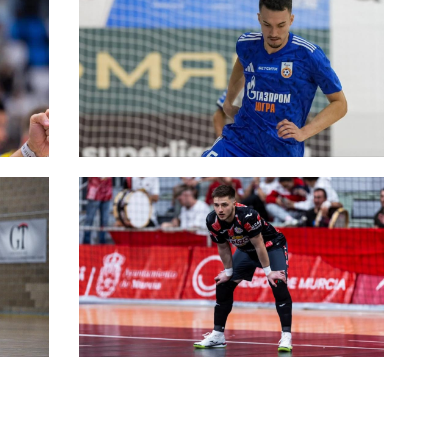
ore
#futsalmercato, la L84 chiude
un'altra operazione per la
zzy
Champions: ecco Gilvan Ferreira