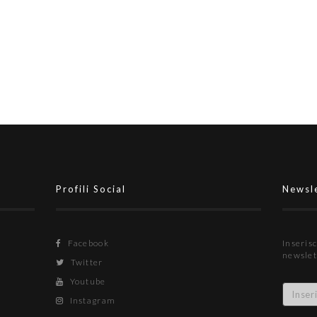
 il
#futsalmercato, il colpaccio è
ufficiale: Henrique Barbieri
difenderà i pali della L84.
"Champions? Possiamo arrivare
molto lontano"
Profili Social
Newsl
Facebook
Inserisc
newslet
Twitter
Youtube
Instagram