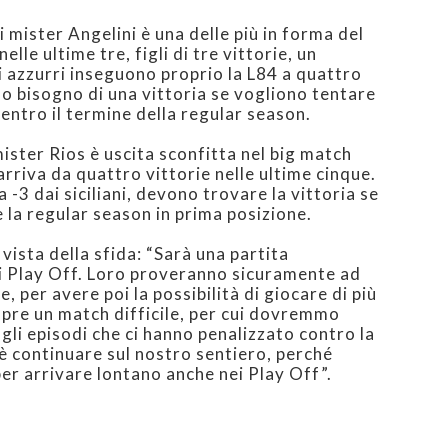
i mister Angelini è una delle più in forma del
lle ultime tre, figli di tre vittorie, un
i azzurri inseguono proprio la L84 a quattro
o bisogno di una vittoria se vogliono tentare
entro il termine della regular season.
mister Rios è uscita sconfitta nel big match
rriva da quattro vittorie nelle ultime cinque.
a -3 dai siciliani, devono trovare la vittoria se
 la regular season in prima posizione.
 vista della sfida: “Sarà una partita
i Play Off. Loro proveranno sicuramente ad
le, per avere poi la possibilità di giocare di più
mpre un match difficile, per cui dovremmo
agli episodi che ci hanno penalizzato contro la
è continuare sul nostro sentiero, perché
per arrivare lontano anche nei Play Off”.