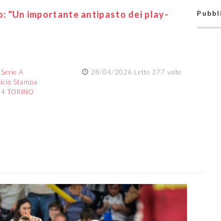
o: "Un importante antipasto dei play-
Pubbl
:
Serie A
28/04/2026 Letto 377 volte
ficio Stampa
84 TORINO