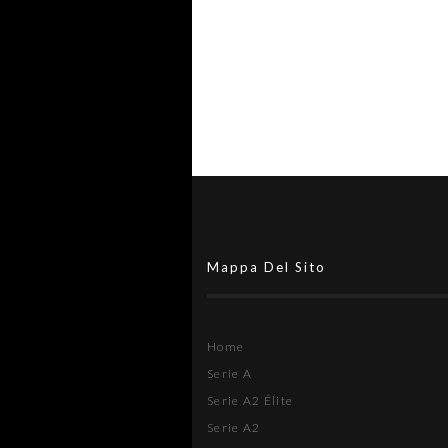
#futsalmercato, i gol di Nicolò
Sandri al servizo della L84: è lui
nuovo acquisto neroverde
Mappa Del Sito
Home
Serie A
Serie A2 Élite
Serie A2