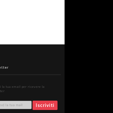
etter
i la tua email per ricevere la
ter