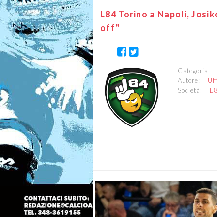
L84 Torino a Napoli, Josik
off"
Categoria
Autore:
Uf
Società:
L