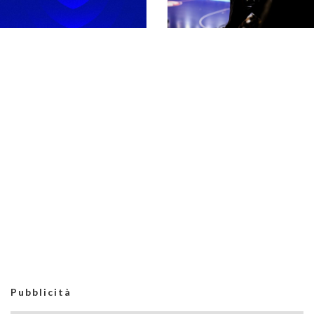
Serie A maschile 26-
27, la regina L84 e le
altre 13 partecipanti.
Secondo
Fra queste c’è
extracomunitario in
l’Active
Serie A, Castiglia: “Più
competitività
internazionale nel
rispetto della riforma”
Il #futsalmercato di
Cambia la regola per il
Serie A può
portiere di
accendersi: il
movimento? Al via la
secondo extra è
sperimentazione nella
realtà
Serie A maschile
Pubblicità