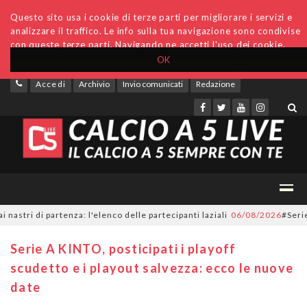
Questo sito usa i cookie di terze parti per migliorare i servizi e
analizzare il traffico. Le info sulla tua navigazione sono condivise
con queste terze parti. Navigando ne accetti l'uso dei cookie.
OK
Accedi
Archivio
Invio comunicati
Redazione
i di partenza: l'elenco delle partecipanti laziali
06/08/2026
#SerieC2Fu
Serie A KINTO, posticipati i playoff
scudetto e i playout salvezza: ecco le nuove
date