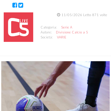
11/05/2026 Letto 871 volte
Categoria:
Serie A
Autore:
Divisione Calcio a 5
Società:
VARIE