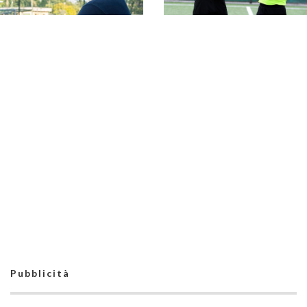
#SerieC2Futsal,
ripescaggi stagione
2026-27: la classifica
Giudice Sportivo,
completa
finali playoff
#SerieC2Futsal: tutte
le squalifiche
comminate
Giudice Sportivo,
semifinali playoff
#SerieC2Futsal, finali
#SerieC2Futsal: le
playoff: il CCL chiude
decisioni prese
1°, Campo dell’Oro 2°.
Il Vallerano completa
il podio
Pubblicità