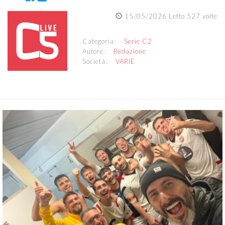
15/05/2026 Letto 527 volte
Categoria:
Serie C2
Autore:
Redazione
Società:
VARIE