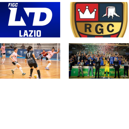
#SerieCFemminile,
La Serie B femminile
sono 14 i team ai
perde già un pezzo: il
nastri di partenza:
Real Grisignano
l'elenco delle
rinuncia. Il girone A
partecipanti laziali
passa a 9 squadre