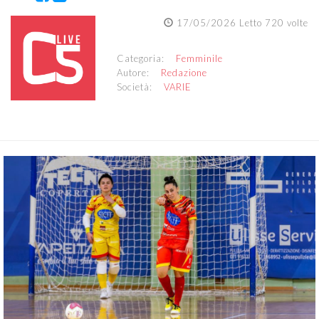
17/05/2026 Letto 720 volte
Categoria:
Femminile
Autore:
Redazione
Società:
VARIE