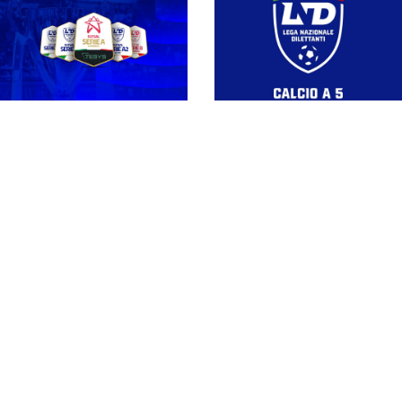
Regolamento media
2026-27: le direttive
Coppa Divisione, si
per le società e per gli
parte il 19 settembre
organi di informazione
con l'andata del turno
preliminare: il
programma completo
Stagione 26-27,
campionati nazionali
Serie A Tesys, A2
maschili e femminili:
Élite, A2, B e B
gli indirizzari, i campi e
Femminile: i calendari
gli orari
2026-27. Il 20 agosto
la presentazione della