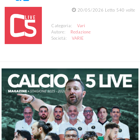
20/05/2026 Letto 540 volte
Categoria:
Vari
Autore:
Redazione
Società:
VARIE