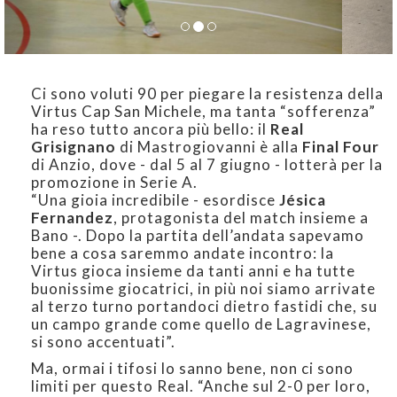
Ci sono voluti 90 per piegare la resistenza della
Virtus Cap San Michele, ma tanta “sofferenza”
ha reso tutto ancora più bello: il
Real
Grisignano
di Mastrogiovanni è alla
Final Four
di Anzio, dove - dal 5 al 7 giugno - lotterà per la
promozione in Serie A.
“Una gioia incredibile - esordisce
Jésica
Fernandez
, protagonista del match insieme a
Bano -. Dopo la partita dell’andata sapevamo
bene a cosa saremmo andate incontro: la
Virtus gioca insieme da tanti anni e ha tutte
buonissime giocatrici, in più noi siamo arrivate
al terzo turno portandoci dietro fastidi che, su
un campo grande come quello de Lagravinese,
si sono accentuati”.
Ma, ormai i tifosi lo sanno bene, non ci sono
limiti per questo Real. “Anche sul 2-0 per loro,