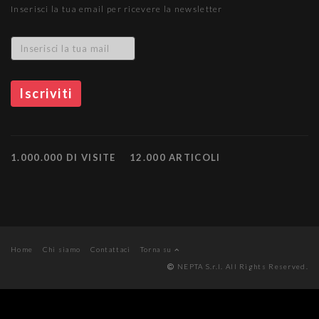
Inserisci la tua email per ricevere la newsletter
1.000.000 DI VISITE
12.000 ARTICOLI
Home
Chi siamo
Contattaci
Torna su
NEPTA S.r.l. All Rights Reserved.