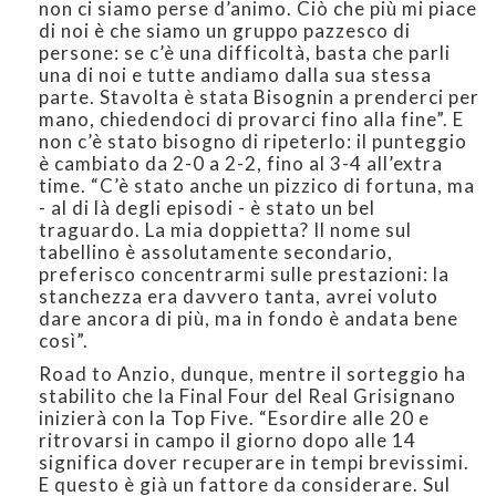
non ci siamo perse d’animo. Ciò che più mi piace
di noi è che siamo un gruppo pazzesco di
persone: se c’è una difficoltà, basta che parli
una di noi e tutte andiamo dalla sua stessa
parte. Stavolta è stata Bisognin a prenderci per
mano, chiedendoci di provarci fino alla fine”. E
non c’è stato bisogno di ripeterlo: il punteggio
è cambiato da 2-0 a 2-2, fino al 3-4 all’extra
time. “C’è stato anche un pizzico di fortuna, ma
- al di là degli episodi - è stato un bel
traguardo. La mia doppietta? Il nome sul
tabellino è assolutamente secondario,
preferisco concentrarmi sulle prestazioni: la
stanchezza era davvero tanta, avrei voluto
dare ancora di più, ma in fondo è andata bene
così”.
Road to Anzio, dunque, mentre il sorteggio ha
stabilito che la Final Four del Real Grisignano
inizierà con la Top Five. “Esordire alle 20 e
ritrovarsi in campo il giorno dopo alle 14
significa dover recuperare in tempi brevissimi.
E questo è già un fattore da considerare. Sul