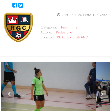
28/05/2026 Letto 466 volte
Categoria:
Femminile
Autore:
Redazione
Società:
REAL GRISIGNANO
Previous
Nex