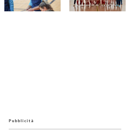
#futsalmercato,
Real Grisignano:
panchina a
Massimiliano
Pipicello. "Prometto
il massimo impegno"
Real Grisignano,
Nilo Azzolin
#futsalmercato,
Real Grisignano,
riavvolge il nastro:
pochi mesi ma
rimonta d'autore: il
"Stagione
intensi: fra il Real
4-3 alla Virtus Cap
indimenticabile.
Grisignano e
San Michele vale
Mastrogiovanni?
Mastrogiovanni
l'accesso alla Final
Che meraviglia
finisce qui
Four
averlo avuto con
noi"
Pubblicità