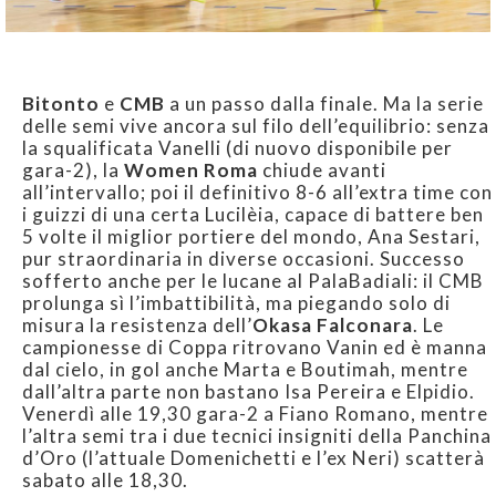
Bitonto
e
CMB
a un passo dalla finale. Ma la serie
delle semi vive ancora sul filo dell’equilibrio: senza
la squalificata Vanelli (di nuovo disponibile per
gara-2), la
Women Roma
chiude avanti
all’intervallo; poi il definitivo 8-6 all’extra time con
i guizzi di una certa Lucilèia, capace di battere ben
5 volte il miglior portiere del mondo, Ana Sestari,
pur straordinaria in diverse occasioni. Successo
sofferto anche per le lucane al PalaBadiali: il CMB
prolunga sì l’imbattibilità, ma piegando solo di
misura la resistenza dell’
Okasa Falconara
. Le
campionesse di Coppa ritrovano Vanin ed è manna
dal cielo, in gol anche Marta e Boutimah, mentre
dall’altra parte non bastano Isa Pereira e Elpidio.
Venerdì alle 19,30 gara-2 a Fiano Romano, mentre
l’altra semi tra i due tecnici insigniti della Panchina
d’Oro (l’attuale Domenichetti e l’ex Neri) scatterà
sabato alle 18,30.