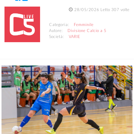
28/05/2026 Letto 307 volte
Categoria:
Femminile
Autore:
Divisione Calcio a 5
Società:
VARIE