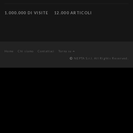
1.000.000 DI VISITE
12.000 ARTICOLI
Home
Chi siamo
Contattaci
Torna su
NEPTA S.r.l. All Rights Reserved.