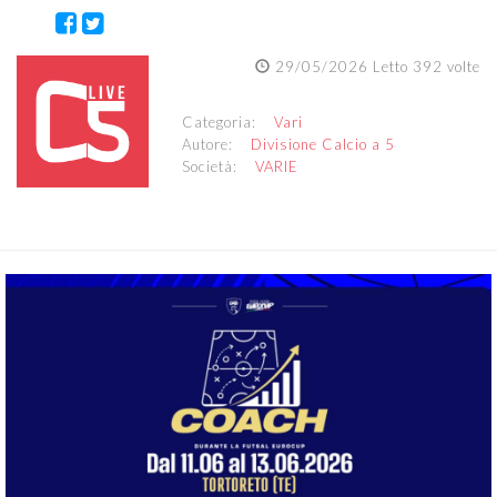
29/05/2026 Letto 392 volte
Categoria:
Vari
Autore:
Divisione Calcio a 5
Società:
VARIE