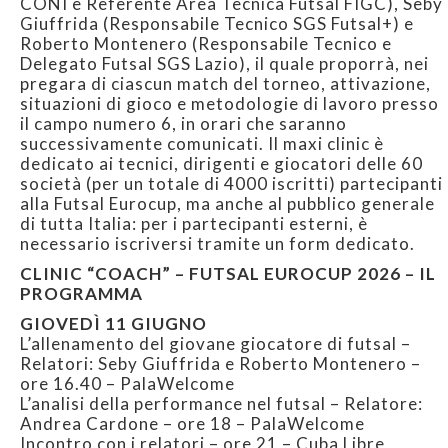
CONI e Referente Area Tecnica Futsal FIGC), Seby
Giuffrida (Responsabile Tecnico SGS Futsal+) e
Roberto Montenero (Responsabile Tecnico e
Delegato Futsal SGS Lazio), il quale proporrà, nei
pregara di ciascun match del torneo, attivazione,
situazioni di gioco e metodologie di lavoro presso
il campo numero 6, in orari che saranno
successivamente comunicati. Il maxi clinic è
dedicato ai tecnici, dirigenti e giocatori delle 60
società (per un totale di 4000 iscritti) partecipanti
alla Futsal Eurocup, ma anche al pubblico generale
di tutta Italia: per i partecipanti esterni, è
necessario iscriversi tramite un form dedicato.
CLINIC “COACH” – FUTSAL EUROCUP 2026 – IL
PROGRAMMA
GIOVEDÌ 11 GIUGNO
L’allenamento del giovane giocatore di futsal –
Relatori: Seby Giuffrida e Roberto Montenero –
ore 16.40 – PalaWelcome
L’analisi della performance nel futsal – Relatore:
Andrea Cardone – ore 18 – PalaWelcome
Incontro con i relatori – ore 21 – Cuba Libre