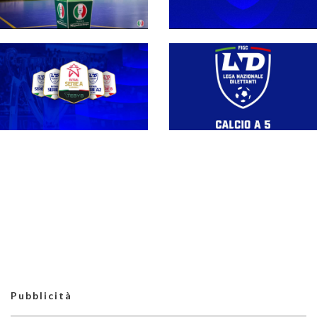
Regolamento media
2026-27: le direttive
Coppa Divisione, si
per le società e per gli
parte il 19 settembre
organi di informazione
con l'andata del turno
preliminare: il
programma completo
Stagione 26-27,
Pubblicità
campionati nazionali
Serie A Tesys, A2
maschili e femminili: