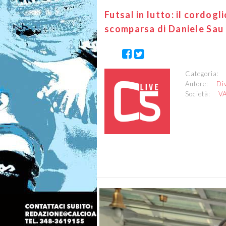
Futsal in lutto: il cordogl
scomparsa di Daniele Sau
Categoria
Autore:
Di
Società:
V