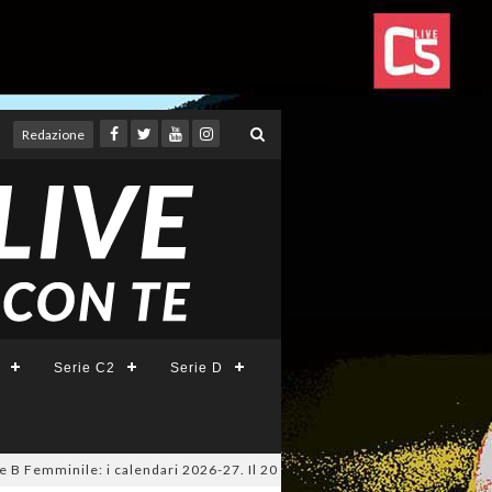
Redazione
Serie C2
Serie D
minile: i calendari 2026-27. Il 20 agosto la presentazione della Serie A