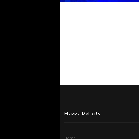
settembre con l'andata del tu
preliminare: il programma
completo
Serie A Tesys, A2 Élite, A2, B e
Femminile: i calendari 2026-27.
20 agosto la presentazione del
Serie A KINTO su Sky
Mappa Del Sito
Home