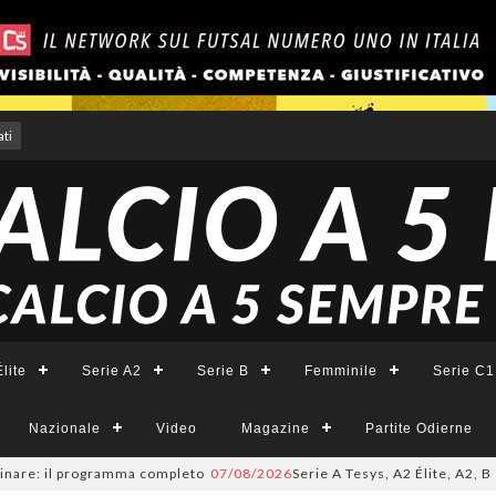
ti
lite
Serie A2
Serie B
Femminile
Serie C1
Nazionale
Video
Magazine
Partite Odierne
 il programma completo
07/08/2026
Serie A Tesys, A2 Élite, A2, B e B Fem