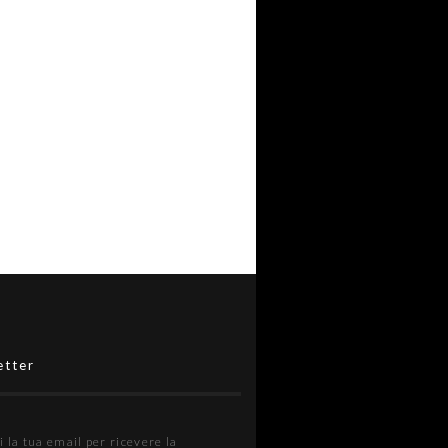
etter
i la tua email per ricevere la