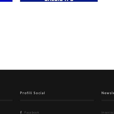
rno
Stagione 26-27, campionati
nazionali maschili e femminili: gli
 B
indirizzari, i campi e gli orari
 Il
la
Profili Social
Newsl
Facebook
Inserisc