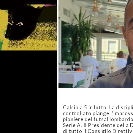
Calcio a 5 in lutto. La discip
controllato piange l’improvv
pioniere del futsal lombardo
Serie A. Il Presidente della 
di tutto il Consiglio Dirett