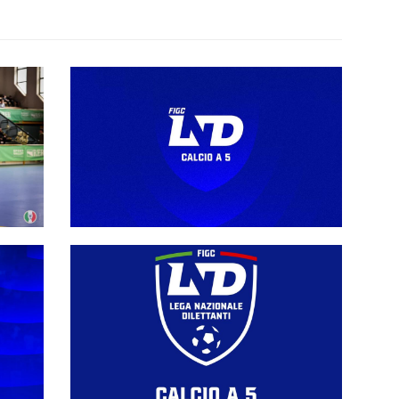
Regolamento media 2026-27: le
direttive per le società e per gli
organi di informazione