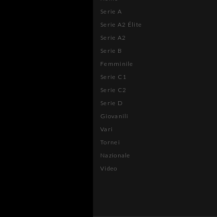
Serie A
Serie A2 Élite
Serie A2
Serie B
Femminile
Serie C1
Serie C2
Serie D
Giovanili
Vari
Tornei
Nazionale
Video