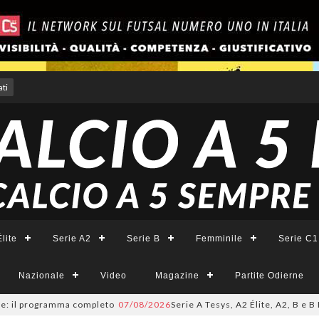
ti
lite
Serie A2
Serie B
Femminile
Serie C1
Nazionale
Video
Magazine
Partite Odierne
programma completo
07/08/2026
Serie A Tesys, A2 Élite, A2, B e B Femmin