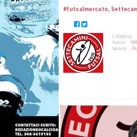
#futsalmercato, Settecami
Categoria
Autore:
Uf
Società:
F