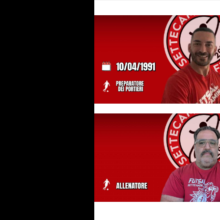
Settecamini, una conferma nel
staff: estremi difensori affidati
ancora a Pietrini