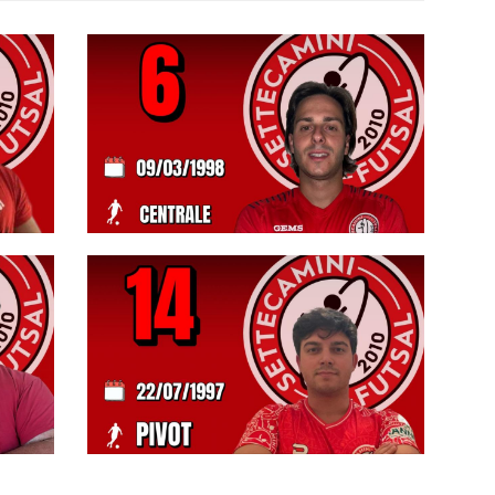
#futsalmercato, il Settecamini ha
ancora il suo capitano: Apostoli c'è
lo