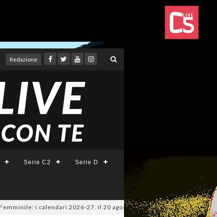
Redazione
Serie C2
Serie D
ile: i calendari 2026-27. Il 20 agosto la presentazione della Serie A KIN