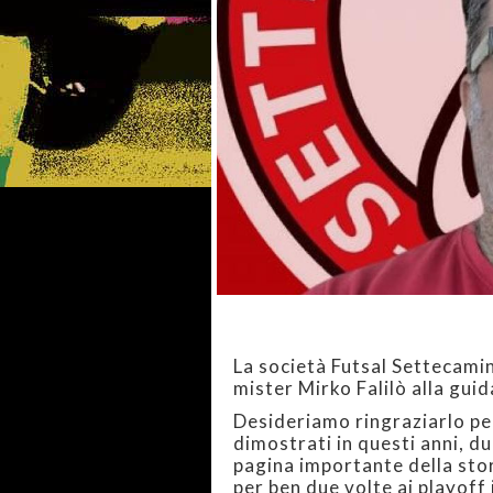
La società Futsal Settecamin
mister Mirko Falilò alla guid
Desideriamo ringraziarlo per
dimostrati in questi anni, du
pagina importante della sto
per ben due volte ai playoff