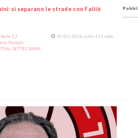
ni: si separano le strade con Falilò
Pubbl
:
Serie C2
30/05/2026 Letto 452 volte
ficio Stampa
UTSAL SETTECAMINI