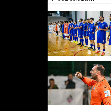
Giudice Sportivo, finale Coppa
Lazio #SerieDFutsal: un gioca
squalificato