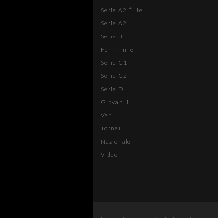
Serie A2 Élite
Serie A2
Serie B
Femminile
Serie C1
Serie C2
Serie D
Giovanili
Vari
Tornei
Nazionale
Video
Home
Chi siamo
Contattaci
Torna su