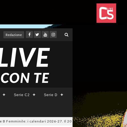
Redazione
Serie C2
Serie D
minile: i calendari 2026-27. Il 20 agosto la presentazione della Serie A