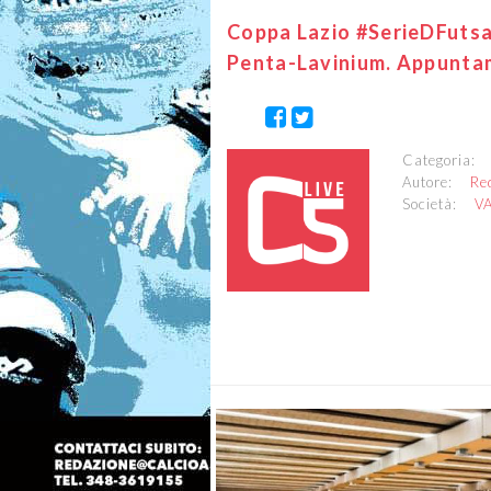
Coppa Lazio #SerieDFutsal,
Penta-Lavinium. Appunta
Categoria
Autore:
Re
Società:
V