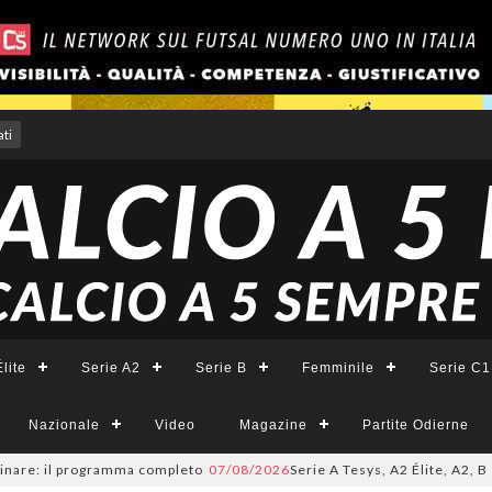
ti
lite
Serie A2
Serie B
Femminile
Serie C1
Nazionale
Video
Magazine
Partite Odierne
 il programma completo
07/08/2026
Serie A Tesys, A2 Élite, A2, B e B Fem