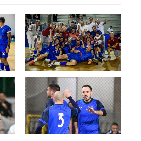
tore
Sacchetti, Picchi e De Marco
regolano il Lavinium: il Penta alza
la Coppa Lazio. E completa il