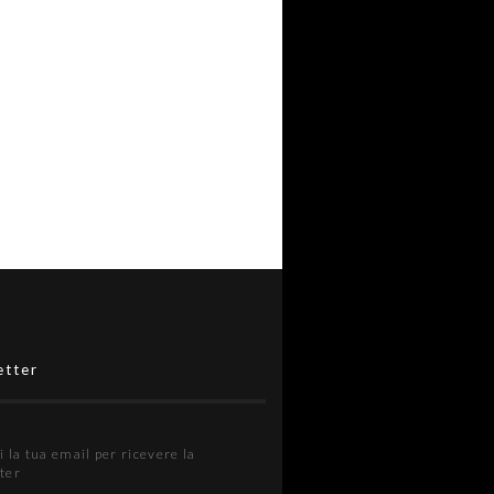
etter
i la tua email per ricevere la
ter