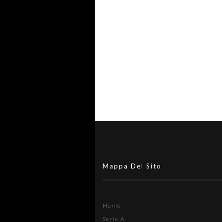
Giudice Sportivo, semifinali C
Lazio #SerieDFutsal: un turno 
stop a due giocatori
Mappa Del Sito
Home
Serie A