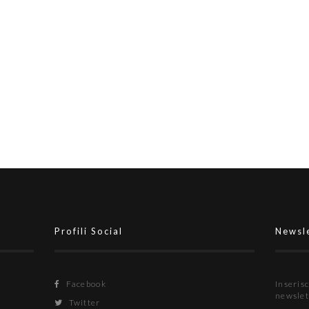
double
Coppa Lazio #SerieDFutsal,
semifinali: il programma completo
oppa
di
Profili Social
Newsl
Facebook
Inserisc
newslet
Twitter