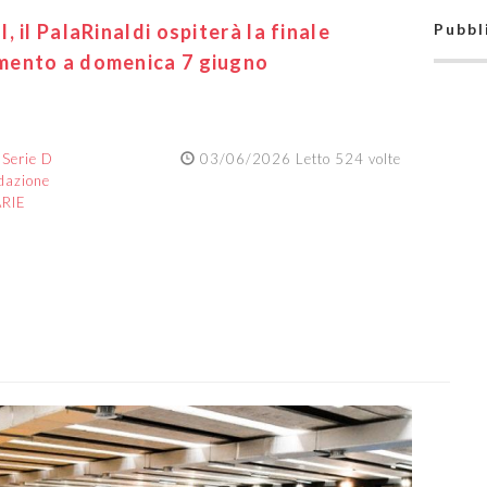
 il PalaRinaldi ospiterà la finale
Pubbl
mento a domenica 7 giugno
:
Serie D
03/06/2026 Letto 524 volte
dazione
ARIE