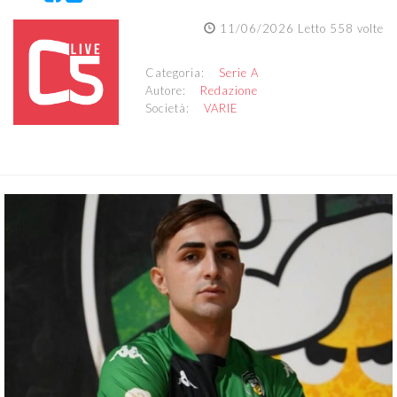
11/06/2026 Letto 558 volte
Categoria:
Serie A
Autore:
Redazione
Società:
VARIE