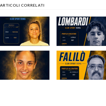
ARTICOLI CORRELATI
#futsalmercato, Club
#futsalmercato,
Sport: Zavettieri è la
ancora una new entry
prima conferma dopo
per Ricci: Pietro