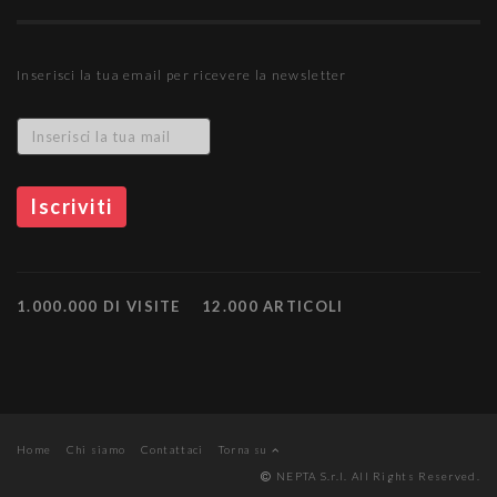
Inserisci la tua email per ricevere la newsletter
1.000.000 DI VISITE
12.000 ARTICOLI
Home
Chi siamo
Contattaci
Torna su
NEPTA S.r.l. All Rights Reserved.