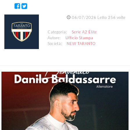
06/07/2026 Letto 256 volte
Categoria:
Serie A2 Élite
Autore:
Ufficio Stampa
Società:
NEW TARANTO