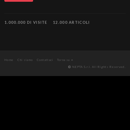
1.000.000 DI VISITE
12.000 ARTICOLI
Home
Chi siamo
Contattaci
Torna su
NEPTA S.r.l. All Rights Reserved.