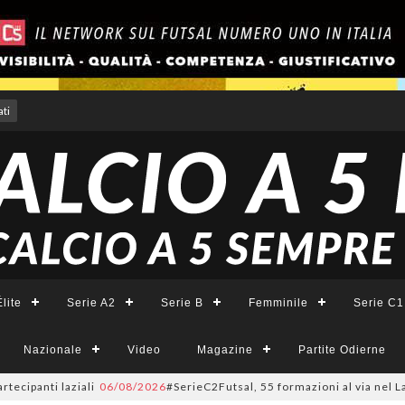
ti
lite
Serie A2
Serie B
Femminile
Serie C1
Nazionale
Video
Magazine
Partite Odierne
 laziali
06/08/2026
#SerieC2Futsal, 55 formazioni al via nel Lazio: la li