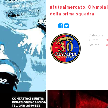
#futsalmercato, Olympia R
della prima squadra
Categoria
Autore:
Uf
Società:
O