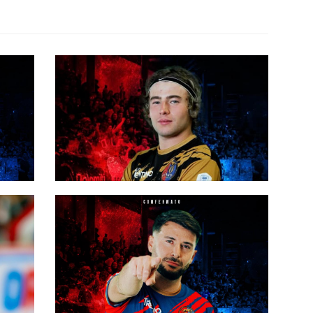
#futsalmercato, Olympia
sarà
Rovereto: Zomer rinnova per
un'altra stagione