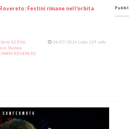
overeto: Festini rimane nell'orbita
Pubbl
:
Serie A2 Élite
06/07/2026 Letto 329 volte
ficio Stampa
LYMPIA ROVERETO