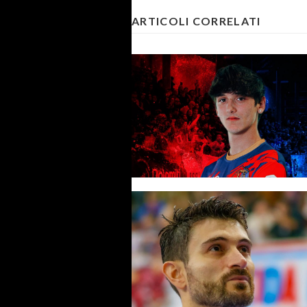
ARTICOLI CORRELATI
#futsalmercato, Olympia
Rovereto: nella rosa 26-27 ci 
anche Onzaca