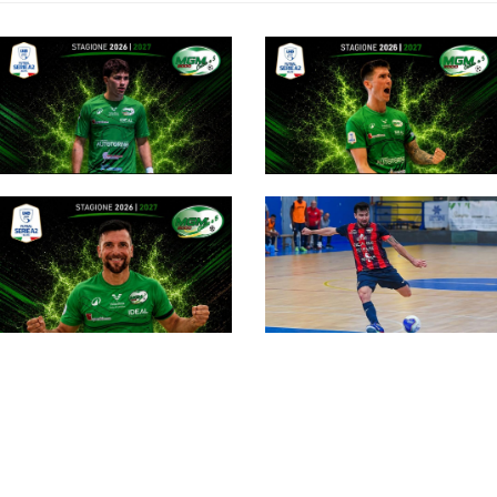
#futsalmercato,
continuano le
#futsalmercato,
conferme in casa
Alessandro Schettino
MGM 2000: Filippo
si accasa all'MGM:
Teramo c'è