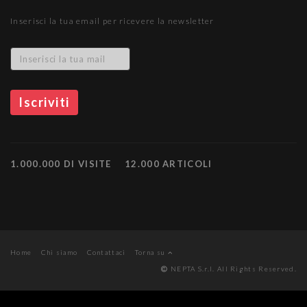
Inserisci la tua email per ricevere la newsletter
1.000.000 DI VISITE
12.000 ARTICOLI
Home
Chi siamo
Contattaci
Torna su
NEPTA S.r.l. All Rights Reserved.