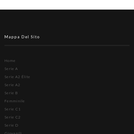
Mappa Del Sito
Home
Serie A
Serie A2 Élite
Serie A2
Serie B
Femminile
Serie C1
Serie C2
Serie D
Giovanili