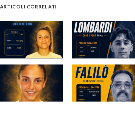
ARTICOLI CORRELATI
#futsalmercato, Club
#futsalmercato,
Sport: Zavettieri è la
ancora una new entry
prima conferma dopo
per Ricci: Pietro