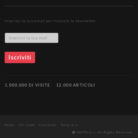
Inserisci la tua email per ricevere la newsletter
1.000.000 DI VISITE
12.000 ARTICOLI
Home
Chi siamo
Contattaci
Torna su
NEPTA S.r.l. All Rights Reserved.