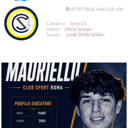
07/07/2026 Letto 222 volte
Categoria:
Serie C1
Autore:
Ufficio Stampa
Società:
CLUB SPORT ROMA