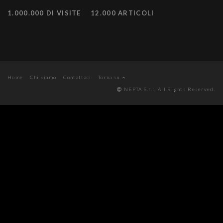
1.000.000 DI VISITE
12.000 ARTICOLI
Home
Chi siamo
Contattaci
Torna su
NEPTA S.r.l. All Rights Reserved.