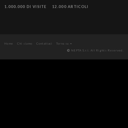
1.000.000 DI VISITE
12.000 ARTICOLI
Home
Chi siamo
Contattaci
Torna su
NEPTA S.r.l. All Rights Reserved.