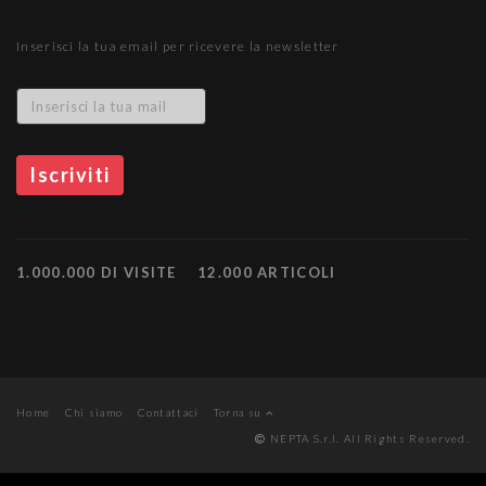
Inserisci la tua email per ricevere la newsletter
1.000.000 DI VISITE
12.000 ARTICOLI
Home
Chi siamo
Contattaci
Torna su
NEPTA S.r.l. All Rights Reserved.