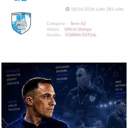
18/06/2026 Letto 383 volte
Categoria:
Serie A2
Autore:
Ufficio Stampa
Società:
FORMIA FUTSAL