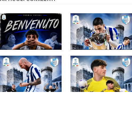
#futsalmercato,
un'altra certezza per
#futsalmercato, il
il Formia: confermato
Formia si prepara per
anche Filipponi
la Serie A2 Élite:
Davide Alciati entra