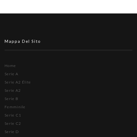
Mappa Del Sito
Home
Serie A
Serie A2 Élite
Serie A2
Serie B
Femminile
Serie C1
Serie C2
Serie D