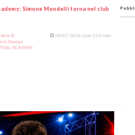
cademy: Simone Mondelli torna nel club
Pubbl
:
Serie B
08/07/2026 Letto 253 volte
ficio Stampa
UTSAL ACADEMY