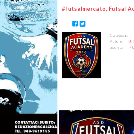
#futsalmercato, Futsal A
Categoria
Autore:
Uf
Società:
F