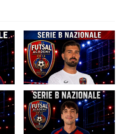
#futsalmercato, Futsal Academy:
ico
Marco Tiberi torna nel team dopo