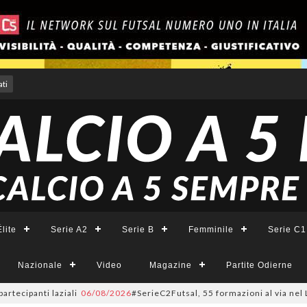
ti
lite
Serie A2
Serie B
Femminile
Serie C1
Nazionale
Video
Magazine
Partite Odierne
i laziali
06/08/2026
#SerieC2Futsal, 55 formazioni al via nel Lazio: la l