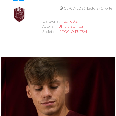
08/07/2026 Letto 271 volte
Categoria:
Serie A2
Autore:
Ufficio Stampa
Società:
REGGIO FUTSAL