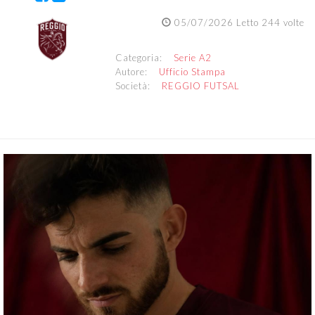
05/07/2026 Letto 244 volte
Categoria:
Serie A2
Autore:
Ufficio Stampa
Società:
REGGIO FUTSAL