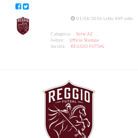
01/06/2026 Letto 449 volte
Categoria:
Serie A2
Autore:
Ufficio Stampa
Società:
REGGIO FUTSAL