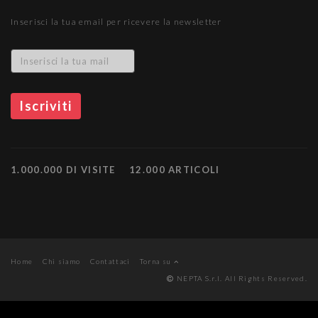
Inserisci la tua email per ricevere la newsletter
1.000.000 DI VISITE
12.000 ARTICOLI
Home
Chi siamo
Contattaci
Torna su
NEPTA S.r.l. All Rights Reserved.