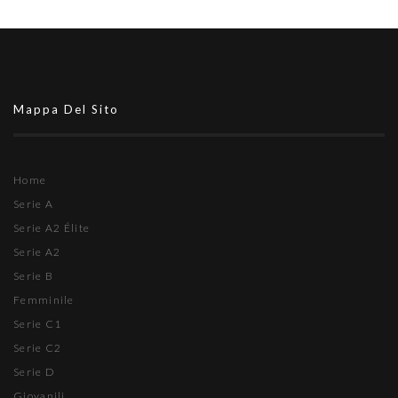
Mappa Del Sito
Home
Serie A
Serie A2 Élite
Serie A2
Serie B
Femminile
Serie C1
Serie C2
Serie D
Giovanili