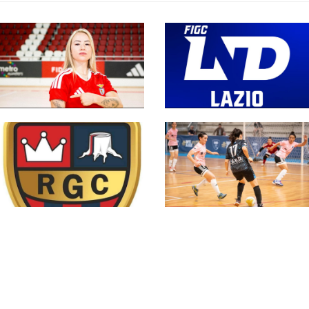
#futsalmercato, la
#SerieCFemminile,
Serie A femminile
sono 14 i team ai
saluta un'altra
nastri di partenza:
Azzurra: Gaby Vanelli
l'elenco delle
approda al Benfica
partecipanti laziali