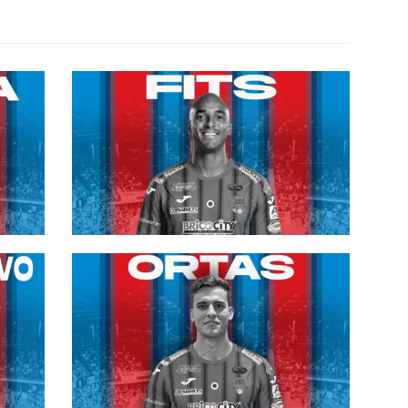
ia
#futsalmercato, la Meta Catania
:
non ne vuole sapere di fermarsi:
a
preso anche Fits