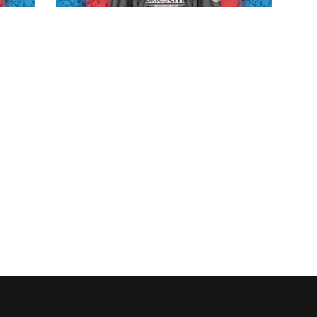
o
#futsalmercato, un rinforzo dalla
va
penisola iberica per Juanra: la
rvo
Meta ufficializza Albert Ortas