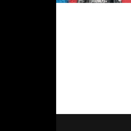
#futsalmercato, un punto ferm
della nazionale finlandese arri
alla Meta: è Henri Alamikkote