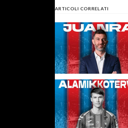
ARTICOLI CORRELATI
#futsalmercato, la Meta Catan
non rinuncia al suo condottiero
fiducia (stra)rinnovata in Juanr