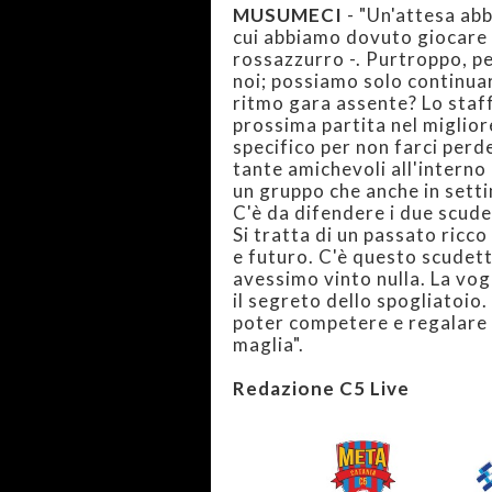
MUSUMECI
- "Un'attesa ab
cui abbiamo dovuto giocare q
rossazzurro -. Purtroppo, pe
noi; possiamo solo continuare
ritmo gara assente? Lo staff
prossima partita nel migli
specifico per non farci perd
tante amichevoli all'interno
un gruppo che anche in sett
C'è da difendere i due scudet
Si tratta di un passato ricc
e futuro. C'è questo scudett
avessimo vinto nulla. La vog
il segreto dello spogliatoio
poter competere e regalare 
maglia".
Redazione C5 Live