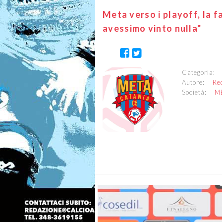
Meta verso i playoff, la 
avessimo vinto nulla"
Categoria
Autore:
Re
Società:
M