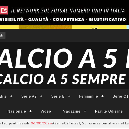
ti
lite
Serie A2
Serie B
Femminile
Serie C1
Nazionale
Video
Magazine
Partite Odierne
 laziali
06/08/2026
#SerieC2Futsal, 55 formazioni al via nel Lazio: la li