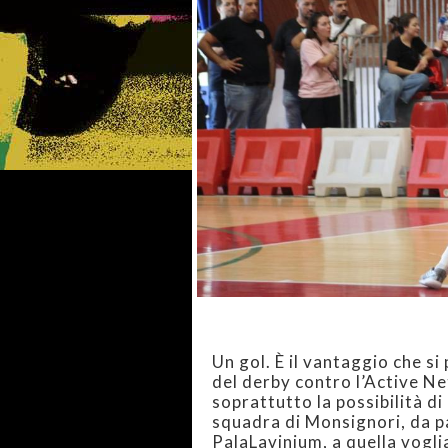
Un gol. È il vantaggio che s
del derby contro l’Active Ne
soprattutto la possibilità di
squadra di Monsignori, da pa
PalaLavinium, a quella vogli