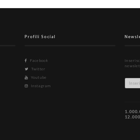
Profili Social
Newsl
Facebook
Inserisc
newslet
Twitter
Youtube
Instagram
1.000.
12.00