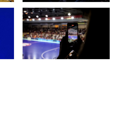
na
 Fra
Secondo extracomunitario in Serie
A, Castiglia: “Più competitività
internazionale nel rispetto della
riforma”
ò
Cambia la regola per il portiere di
movimento? Al via la
sperimentazione nella Serie A
maschile