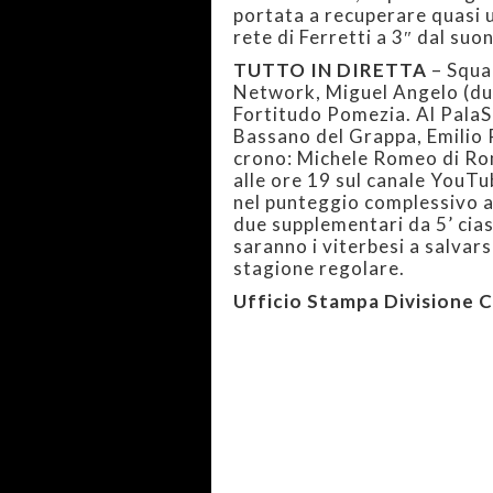
portata a recuperare quasi u
rete di Ferretti a 3″ dal suon
TUTTO IN DIRETTA
– Squa
Network, Miguel Angelo (due 
Fortitudo Pomezia. Al PalaSp
Bassano del Grappa, Emilio 
crono: Michele Romeo di Ro
alle ore 19 sul canale YouTub
nel punteggio complessivo al
due supplementari da 5’ cias
saranno i viterbesi a salvars
stagione regolare.
Ufficio Stampa Divisione 