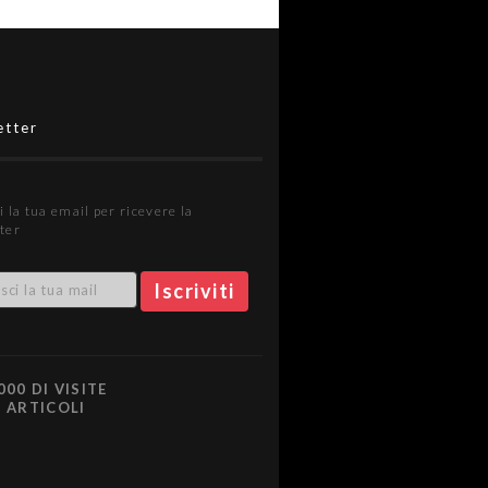
etter
i la tua email per ricevere la
ter
000 DI VISITE
0 ARTICOLI