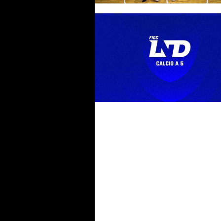
Serie A maschile 26-27, la regi
L84 e le altre 13 partecipanti.
queste c’è l’Active
Il #futsalmercato di Serie A pu
accendersi: il secondo extra è
realtà