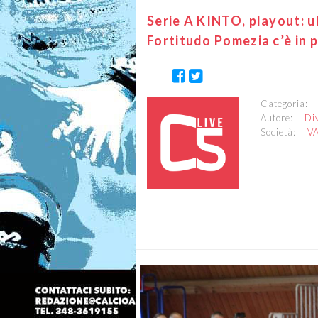
Serie A KINTO, playout: u
Fortitudo Pomezia c’è in p
Categoria
Autore:
Di
Società:
V