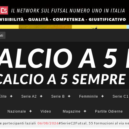
ti
lite
Serie A2
Serie B
Femminile
Serie C1
Nazionale
Video
Magazine
Partite Odierne
panti laziali
06/08/2026
#SerieC2Futsal, 55 formazioni al via nel Lazio: 