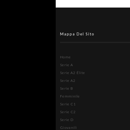
Mappa Del Sito
Home
Serie A
Serie A2 Élite
Serie A2
Serie B
Femminile
Serie C1
Serie C2
Serie D
Giovanili