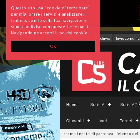
Questo sito usa i cookie di terze parti
per migliorare i servizi e analizzare il
traffico. Le info sulla tua navigazione
sono condivise con queste terze parti.
Navigando ne accetti l'uso dei cookie.
Accedi
Archivio
Invio comunica
OK
Home
Serie A
Serie A2 É
Giovanili
Vari
Tornei
eCFemminile, sono 14 i team ai nastri di partenza: l'elenco delle parteci