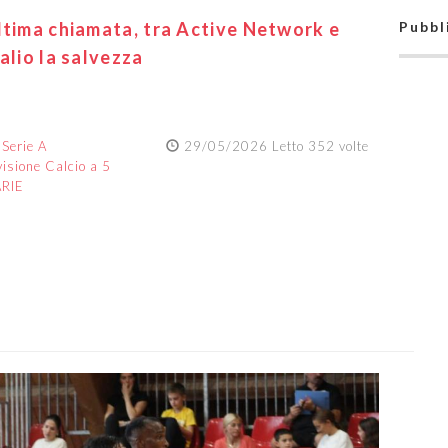
ltima chiamata, tra Active Network e
Pubbl
alio la salvezza
:
Serie A
29/05/2026 Letto 352 volte
visione Calcio a 5
ARIE