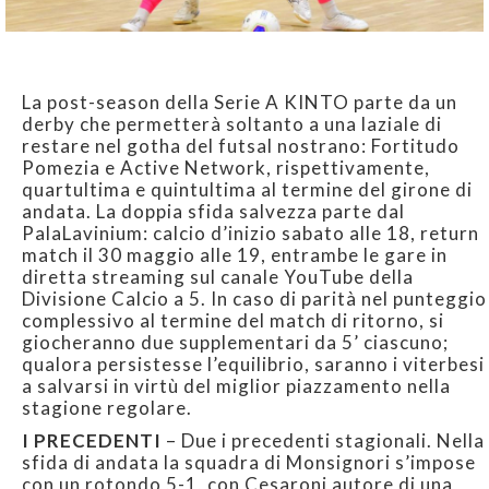
La post-season della Serie A KINTO parte da un
derby che permetterà soltanto a una laziale di
restare nel gotha del futsal nostrano: Fortitudo
Pomezia e Active Network, rispettivamente,
quartultima e quintultima al termine del girone di
andata. La doppia sfida salvezza parte dal
PalaLavinium: calcio d’inizio sabato alle 18, return
match il 30 maggio alle 19, entrambe le gare in
diretta streaming sul canale YouTube della
Divisione Calcio a 5. In caso di parità nel punteggio
complessivo al termine del match di ritorno, si
giocheranno due supplementari da 5’ ciascuno;
qualora persistesse l’equilibrio, saranno i viterbesi
a salvarsi in virtù del miglior piazzamento nella
stagione regolare.
I PRECEDENTI
– Due i precedenti stagionali. Nella
sfida di andata la squadra di Monsignori s’impose
con un rotondo 5-1, con Cesaroni autore di una