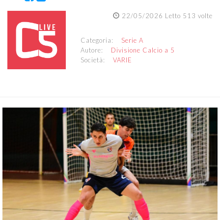
22/05/2026 Letto 513 volte
Categoria:
Serie A
Autore:
Divisione Calcio a 5
Società:
VARIE