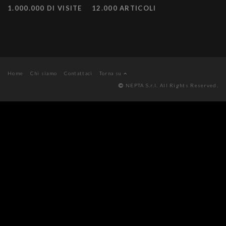
1.000.000 DI VISITE
12.000 ARTICOLI
Home
Chi siamo
Contattaci
Torna su
NEPTA S.r.l. All Rights Reserved.