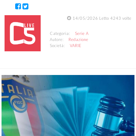
14/05/2026 Letto 4243 volte
Categoria:
Serie A
Autore:
Redazione
Società:
VARIE