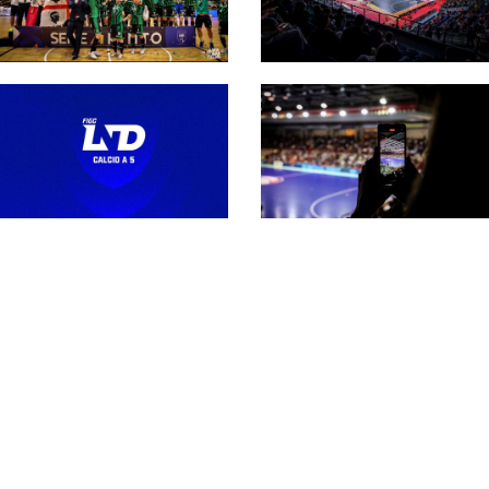
Serie A maschile 26-
27, la regina L84 e le
altre 13 partecipanti.
Secondo
Fra queste c’è
extracomunitario in
l’Active
Serie A, Castiglia: “Più
competitività
internazionale nel
rispetto della riforma”
Il #futsalmercato di
Cambia la regola per il
Serie A può
portiere di