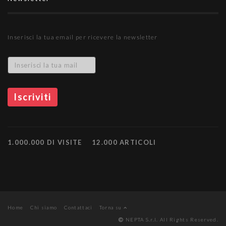
Inserisci la tua email per ricevere la newsletter
1.000.000 DI VISITE
12.000 ARTICOLI
Home
Chi siamo
Contattaci
Torna su
NEPTA S.r.l. All Rights Reserved.