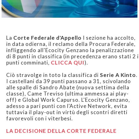
La
Corte Federale d'Appello
I sezione ha accolto,
in data odierna, il reclamo della Procura Federale,
infliggendo all'Ecocity Genzano la penalizzazione
di 8 punti in classifica (in precedenza erano stati 2 i
punti comminati,
CLICCA QUI
).
Ciò stravolge in toto la classifica di
Serie A Kinto
.
I castellani da 39 punti passano a 31, scivolando
alle spalle di Sandro Abate (nuova settima della
classe), Came Treviso (ultima ammessa ai play-
off) e Global Work Capurso. L'Ecocity Genzano,
adesso a pari punti con l'Active Network, evita
tuttavia il play-out in virtù degli scontri diretti
favorevoli con i viterbesi.
LA DECISIONE DELLA CORTE FEDERALE