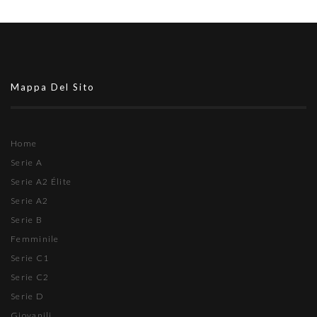
Mappa Del Sito
Home
Serie A
Serie A2 Élite
Serie A2
Serie B
Femminile
Serie C1
Serie C2
Serie D
Giovanili