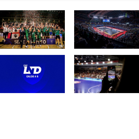
Serie A maschile 26-
27, la regina L84 e le
altre 13 partecipanti.
Secondo
Fra queste c’è
extracomunitario in
l’Active
Serie A, Castiglia: “Più