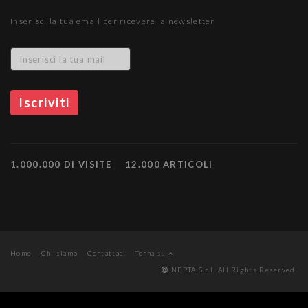
Inserisci la tua email per ricevere la newsletter
1.000.000 DI VISITE
12.000 ARTICOLI
Home
Chi siamo
Contattaci
Torna su
NEPTA S.r.l. All Rights Reserved.