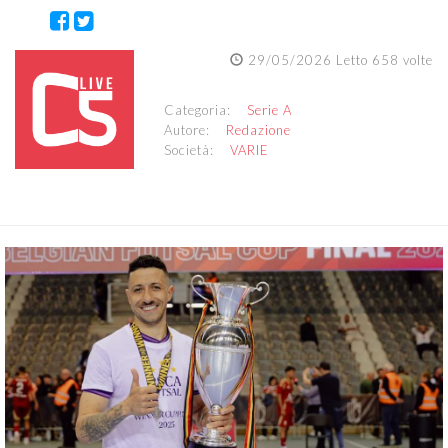
29/05/2026 Letto 658 volte
Categoria:
Serie A
Autore:
Redazione
Società:
VARIE